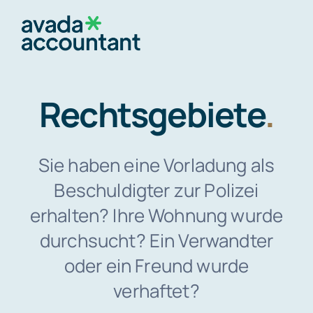
Skip
to
Togg
content
Navig
Startseite
Rechtsgebiete
.
Über mich
Sie haben eine Vorladung als
Beschuldigter zur Polizei
Rechtsgebiete
erhalten? Ihre Wohnung wurde
durchsucht? Ein Verwandter
Kontakt
oder ein Freund wurde
verhaftet?