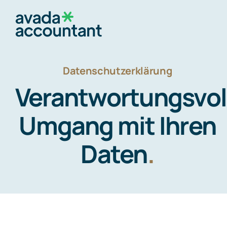
Skip
to
Togg
content
Navig
Datenschutzerklärung
Startseite
Verantwortungsvol
Über mich
Umgang mit Ihren
Daten
.
Rechtsgebiete
Kontakt