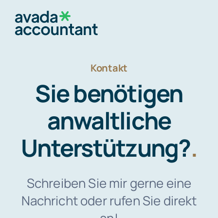
Skip
to
Togg
content
Navig
Startseite
Kontakt
Sie benötigen
Über mich
anwaltliche
Unterstützung?
.
Rechtsgebiete
Kontakt
Schreiben Sie mir gerne eine
Nachricht oder rufen Sie direkt