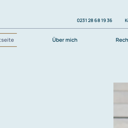
0231 28 68 19 36
K
tseite
Über mich
Rech