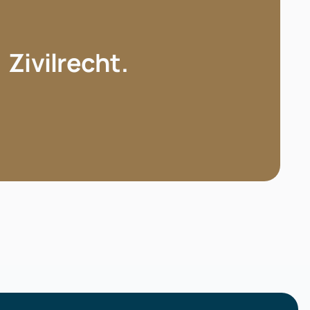
ZIVILRECHT.
de ein Mahnbescheid zugestellt?
 Ihre Zahlungsansprüche verfolgen?
Zivilrecht.
n, ob ein Vertrag nachteilig für Sie ist?
Mehr erfahren